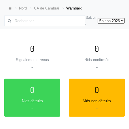
Nord
CA de Cambrai
Wambaix
Saison
:
0
0
Signalements reçus
Nids confirmés
=
=
0
0
Nids détruits
Nids non détruits
=
=