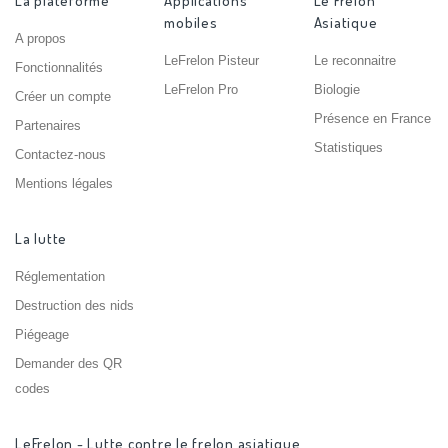
La plateforme
Applications
Le Frelon
mobiles
Asiatique
A propos
LeFrelon Pisteur
Le reconnaitre
Fonctionnalités
LeFrelon Pro
Biologie
Créer un compte
Présence en France
Partenaires
Statistiques
Contactez-nous
Mentions légales
La lutte
Réglementation
Destruction des nids
Piégeage
Demander des QR
codes
LeFrelon - Lutte contre le frelon asiatique