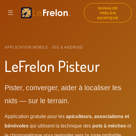
SIGNALER
☰
FRELON
ASIATIQUE
APPLICATION MOBILE · IOS & ANDROID
LeFrelon Pisteur
Pister, converger, aider à localiser les
nids — sur le terrain.
Application gratuite pour les
apiculteurs, associations et
bénévoles
qui utilisent la technique des
pots à mèches
et
le chronométrage pour remonter vers la zone probable