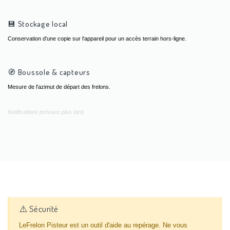
💾 Stockage local
Conservation d'une copie sur l'appareil pour un accès terrain hors-ligne.
🧭 Boussole & capteurs
Mesure de l'azimut de départ des frelons.
Notifications prévues plus tard.
⚠️ Sécurité
LeFrelon Pisteur est un outil d'aide au repérage. Ne vous