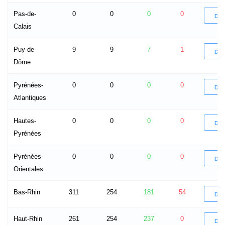
Pas-de-
0
0
0
0
DÉ
Calais
Puy-de-
9
9
7
1
DÉ
Dôme
Pyrénées-
0
0
0
0
DÉ
Atlantiques
Hautes-
0
0
0
0
DÉ
Pyrénées
Pyrénées-
0
0
0
0
DÉ
Orientales
Bas-Rhin
311
254
181
54
DÉ
Haut-Rhin
261
254
237
0
DÉ