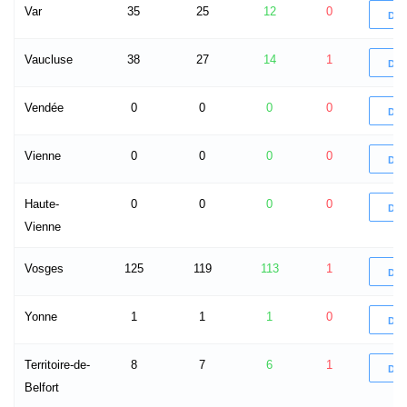
Var
35
25
12
0
DÉ
Vaucluse
38
27
14
1
DÉ
Vendée
0
0
0
0
DÉ
Vienne
0
0
0
0
DÉ
Haute-
0
0
0
0
DÉ
Vienne
Vosges
125
119
113
1
DÉ
Yonne
1
1
1
0
DÉ
Territoire-de-
8
7
6
1
DÉ
Belfort