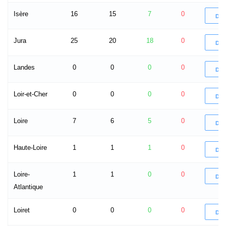
Isère
16
15
7
0
DÉ
Jura
25
20
18
0
DÉ
Landes
0
0
0
0
DÉ
Loir-et-Cher
0
0
0
0
DÉ
Loire
7
6
5
0
DÉ
Haute-Loire
1
1
1
0
DÉ
Loire-
1
1
0
0
DÉ
Atlantique
Loiret
0
0
0
0
DÉ