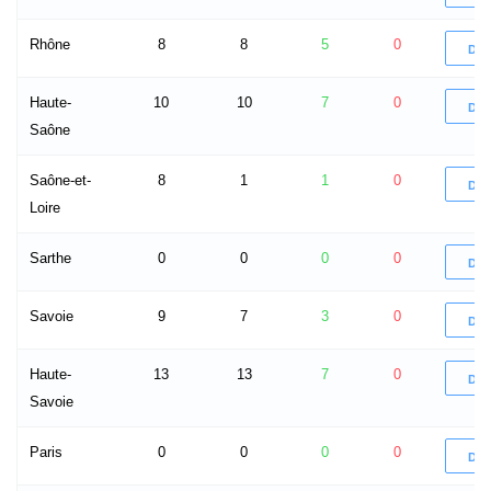
Rhône
8
8
5
0
DÉ
Haute-
10
10
7
0
DÉ
Saône
Saône-et-
8
1
1
0
DÉ
Loire
Sarthe
0
0
0
0
DÉ
Savoie
9
7
3
0
DÉ
Haute-
13
13
7
0
DÉ
Savoie
Paris
0
0
0
0
DÉ