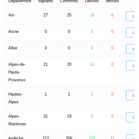
Département
signalés
Confirmés
Détruits
détruits
Ain
27
25
16
0
DÉ
Aisne
0
0
0
0
DÉ
Allier
0
0
0
0
DÉ
Alpes-de-
21
20
13
0
DÉ
Haute-
Provence
Hautes-
1
1
1
0
DÉ
Alpes
Alpes-
31
19
0
0
DÉ
Maritimes
Ardèche
212
206
179
11