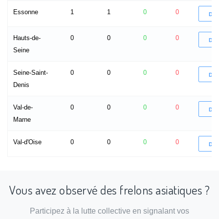
Essonne
1
1
0
0
DÉ
Hauts-de-
0
0
0
0
DÉ
Seine
Seine-Saint-
0
0
0
0
DÉ
Denis
Val-de-
0
0
0
0
DÉ
Marne
Val-d'Oise
0
0
0
0
DÉ
Vous avez observé des frelons asiatiques ?
Participez à la lutte collective en signalant vos