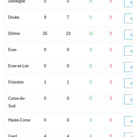
Dordogne
0
0
0
0
DÉ
Doubs
9
7
5
0
DÉ
Drôme
25
23
12
0
DÉ
Eure
0
0
0
0
DÉ
Eure-et-Loir
0
0
0
0
DÉ
Finistère
1
1
0
0
DÉ
Corse-du-
0
0
0
0
DÉ
Sud
Haute-Corse
0
0
0
0
DÉ
Gard
4
4
4
0