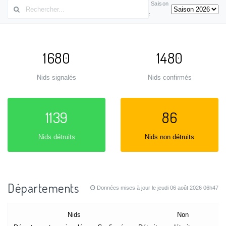
Saison
:
1680
1480
Nids signalés
Nids confirmés
1139
86
Nids détruits
Nids non détruits
Départements
Données mises à jour le jeudi 06 août 2026 06h47
Nids
Non