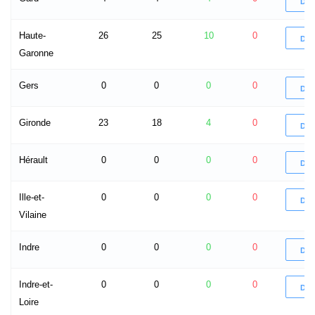
DÉ
Haute-
26
25
10
0
DÉ
Garonne
Gers
0
0
0
0
DÉ
Gironde
23
18
4
0
DÉ
Hérault
0
0
0
0
DÉ
Ille-et-
0
0
0
0
DÉ
Vilaine
Indre
0
0
0
0
DÉ
Indre-et-
0
0
0
0
DÉ
Loire