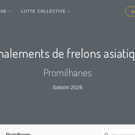
IQUE
LUTTE COLLECTIVE
S
nalements de frelons asiati
Promilhanes
Saison 2026
Promilhanes