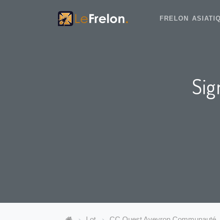
FRELON ASIAT
Sig
Lot
CC Ouest Aveyron Communauté