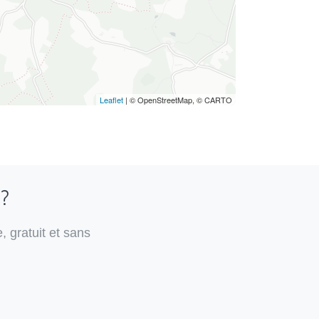
Leaflet
| © OpenStreetMap, © CARTO
 ?
, gratuit et sans