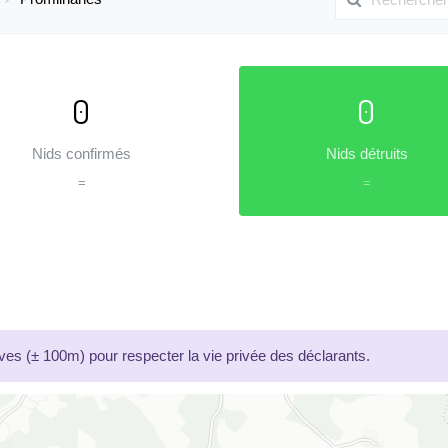
0
0
Nids confirmés
Nids détruits
=
=
es (± 100m) pour respecter la vie privée des déclarants.