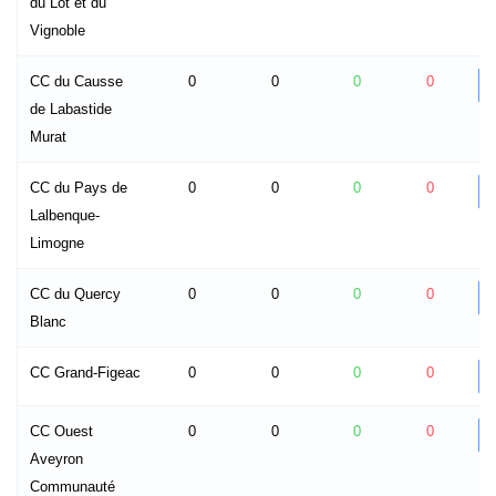
du Lot et du
Vignoble
CC du Causse
0
0
0
0
de Labastide
Murat
CC du Pays de
0
0
0
0
Lalbenque-
Limogne
CC du Quercy
0
0
0
0
Blanc
CC Grand-Figeac
0
0
0
0
CC Ouest
0
0
0
0
Aveyron
Communauté