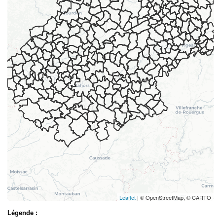
Leaflet
| © OpenStreetMap, © CARTO
Légende :