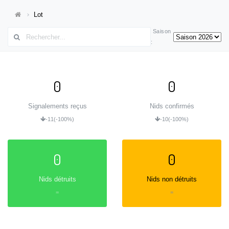
Lot
Saison
:
0
0
Signalements reçus
Nids confirmés
-11
(-100%)
-10
(-100%)
0
0
Nids détruits
Nids non détruits
=
=