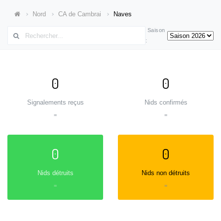
Nord
CA de Cambrai
Naves
Saison
:
0
0
Signalements reçus
Nids confirmés
=
=
0
0
Nids détruits
Nids non détruits
=
=