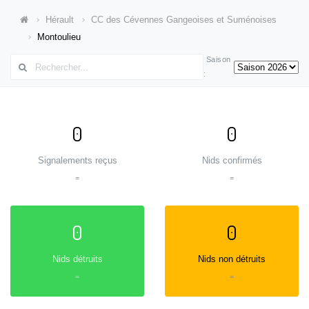
Hérault
CC des Cévennes Gangeoises et Suménoises
Montoulieu
Saison
:
0
0
Signalements reçus
Nids confirmés
=
=
0
0
Nids détruits
Nids non détruits
=
=