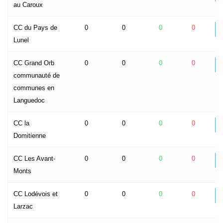
au Caroux
CC du Pays de
0
0
0
0
Lunel
CC Grand Orb
0
0
0
0
communauté de
communes en
Languedoc
CC la
0
0
0
0
Domitienne
CC Les Avant-
0
0
0
0
Monts
CC Lodévois et
0
0
0
0
Larzac