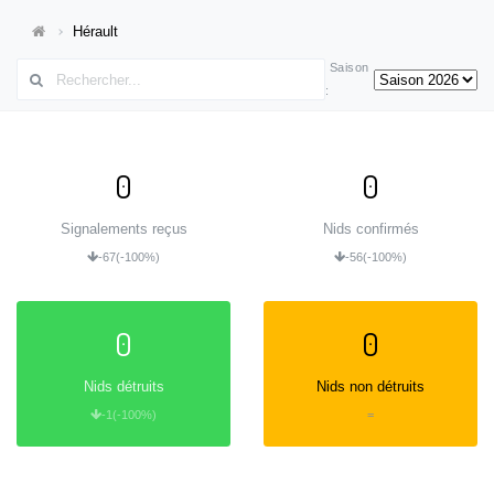
Hérault
Saison
:
0
0
Signalements reçus
Nids confirmés
-67
(-100%)
-56
(-100%)
0
0
Nids détruits
Nids non détruits
-1
(-100%)
=