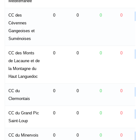
Méditerranée
CC des
0
0
0
0
Cévennes
Gangeoises et
Suménoises
CC des Monts
0
0
0
0
de Lacaune et de
la Montagne du
Haut Languedoc
CC du
0
0
0
0
Clermontais
CC du Grand Pic
0
0
0
0
Saint-Loup
CC du Minervois
0
0
0
0