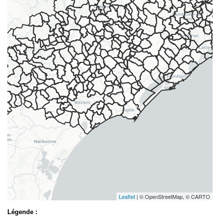
Leaflet
| © OpenStreetMap, © CARTO
Légende :