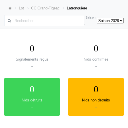
Lot
CC Grand-Figeac
Latronquière
Saison
:
0
0
Signalements reçus
Nids confirmés
=
=
0
0
Nids détruits
Nids non détruits
=
=