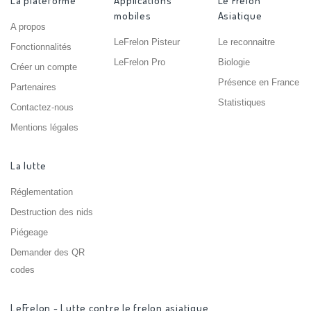
La plateforme
Applications
Le Frelon
mobiles
Asiatique
A propos
LeFrelon Pisteur
Le reconnaitre
Fonctionnalités
LeFrelon Pro
Biologie
Créer un compte
Présence en France
Partenaires
Statistiques
Contactez-nous
Mentions légales
La lutte
Réglementation
Destruction des nids
Piégeage
Demander des QR
codes
LeFrelon - Lutte contre le frelon asiatique