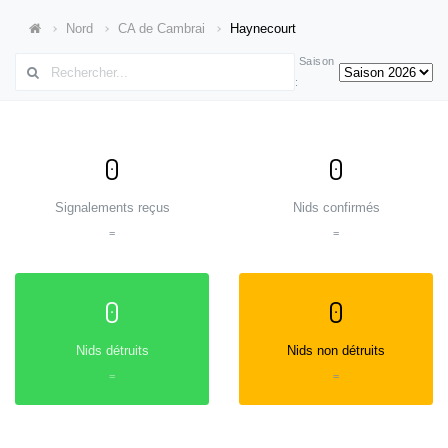
Nord
CA de Cambrai
Haynecourt
Saison
:
0
0
Signalements reçus
Nids confirmés
=
=
0
0
Nids détruits
Nids non détruits
=
=