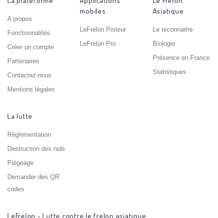
La plateforme
Applications
Le Frelon
mobiles
Asiatique
A propos
LeFrelon Pisteur
Le reconnaitre
Fonctionnalités
LeFrelon Pro
Biologie
Créer un compte
Présence en France
Partenaires
Statistiques
Contactez-nous
Mentions légales
La lutte
Réglementation
Destruction des nids
Piégeage
Demander des QR
codes
LeFrelon - Lutte contre le frelon asiatique