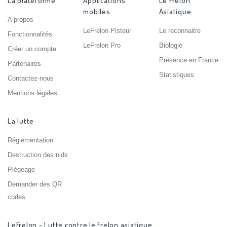
La plateforme
Applications
Le Frelon
mobiles
Asiatique
A propos
LeFrelon Pisteur
Le reconnaitre
Fonctionnalités
LeFrelon Pro
Biologie
Créer un compte
Présence en France
Partenaires
Statistiques
Contactez-nous
Mentions légales
La lutte
Réglementation
Destruction des nids
Piégeage
Demander des QR
codes
LeFrelon - Lutte contre le frelon asiatique