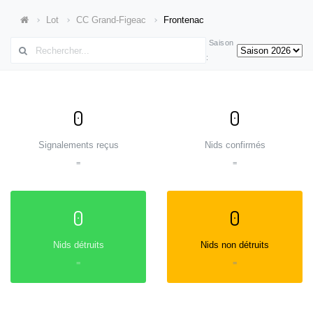
Lot
CC Grand-Figeac
Frontenac
Saison
:
0
0
Signalements reçus
Nids confirmés
=
=
0
0
Nids détruits
Nids non détruits
=
=