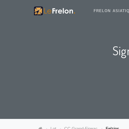
FRELON ASIAT
Sig
Lot
CC Grand-Figeac
Felzins