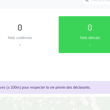
0
0
Nids confirmés
Nids détruits
=
=
es (± 100m) pour respecter la vie privée des déclarants.