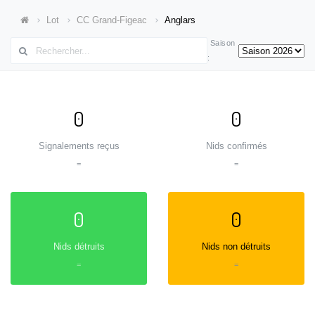
Lot
CC Grand-Figeac
Anglars
Saison
:
0
0
Signalements reçus
Nids confirmés
=
=
0
0
Nids détruits
Nids non détruits
=
=