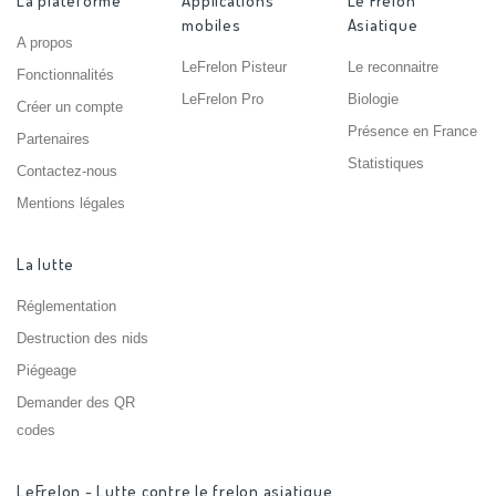
La plateforme
Applications
Le Frelon
mobiles
Asiatique
A propos
LeFrelon Pisteur
Le reconnaitre
Fonctionnalités
LeFrelon Pro
Biologie
Créer un compte
Présence en France
Partenaires
Statistiques
Contactez-nous
Mentions légales
La lutte
Réglementation
Destruction des nids
Piégeage
Demander des QR
codes
LeFrelon - Lutte contre le frelon asiatique