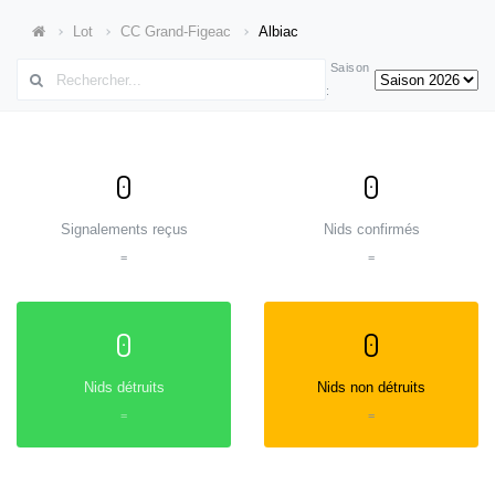
Lot
CC Grand-Figeac
Albiac
Saison
:
0
0
Signalements reçus
Nids confirmés
=
=
0
0
Nids détruits
Nids non détruits
=
=