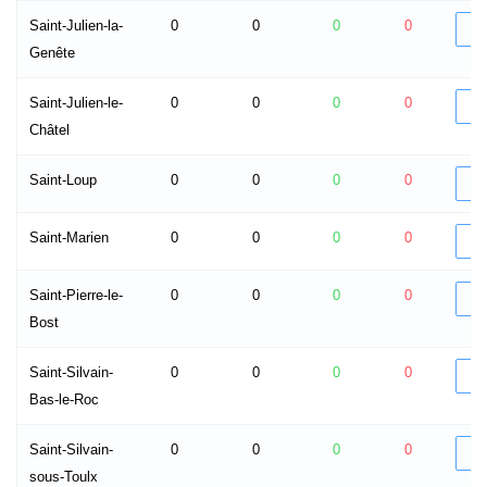
Saint-Julien-la-
0
0
0
0
D
Genête
Saint-Julien-le-
0
0
0
0
D
Châtel
Saint-Loup
0
0
0
0
D
Saint-Marien
0
0
0
0
D
Saint-Pierre-le-
0
0
0
0
D
Bost
Saint-Silvain-
0
0
0
0
D
Bas-le-Roc
Saint-Silvain-
0
0
0
0
D
sous-Toulx