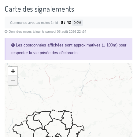
Carte des signalements
0 / 42
Communes avec au moins 1 nid :
0.0%
Données mises à jour le samedi 08 août 2026 22h24
Les coordonnées affichées sont approximatives (± 100m) pour
respecter la vie privée des déclarants.
+
−