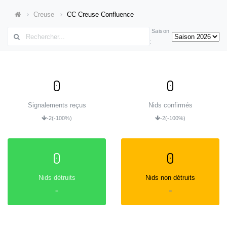
Creuse
CC Creuse Confluence
Saison
:
0
0
Signalements reçus
Nids confirmés
-2
(-100%)
-2
(-100%)
0
0
Nids détruits
Nids non détruits
=
=