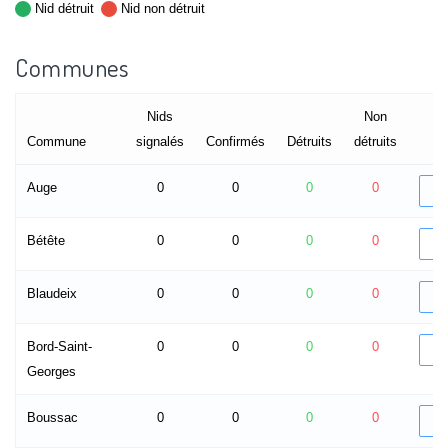
Nid détruit
Nid non détruit
Communes
Nids
Non
Commune
signalés
Confirmés
Détruits
détruits
Auge
0
0
0
0
D
Bétête
0
0
0
0
D
Blaudeix
0
0
0
0
D
Bord-Saint-
0
0
0
0
D
Georges
Boussac
0
0
0
0
D