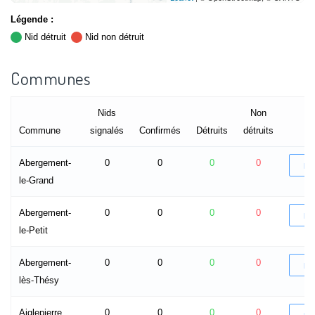
Légende :
Nid détruit
Nid non détruit
Communes
Nids
Non
Commune
signalés
Confirmés
Détruits
détruits
Abergement-
0
0
0
0
DÉ
le-Grand
Abergement-
0
0
0
0
DÉ
le-Petit
Abergement-
0
0
0
0
DÉ
lès-Thésy
Aiglepierre
0
0
0
0