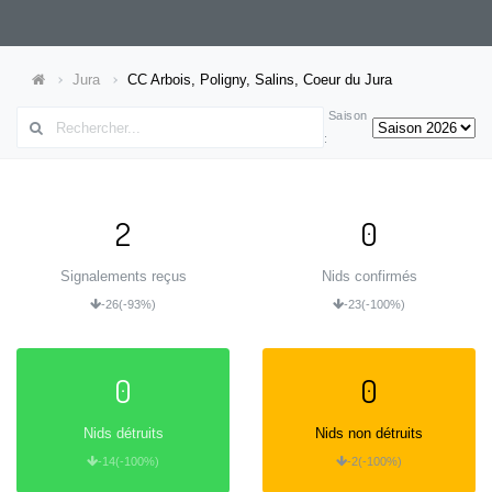
Jura
CC Arbois, Poligny, Salins, Coeur du Jura
Saison
:
2
0
Signalements reçus
Nids confirmés
-26
(-93%)
-23
(-100%)
0
0
Nids détruits
Nids non détruits
-14
(-100%)
-2
(-100%)