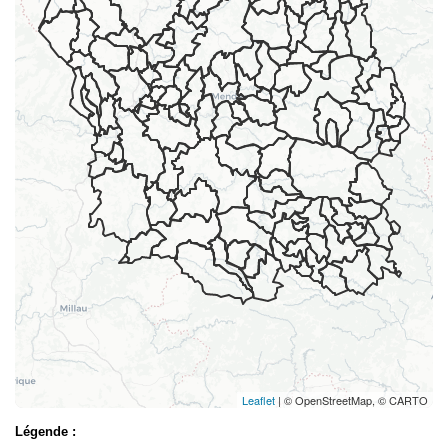
Leaflet
| © OpenStreetMap, © CARTO
Légende :