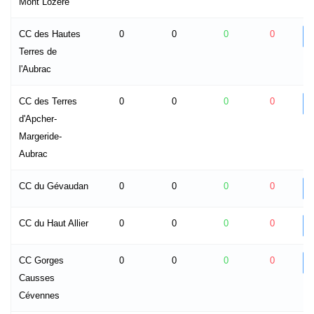
Mont Lozère
CC des Hautes
0
0
0
0
Terres de
l'Aubrac
CC des Terres
0
0
0
0
d'Apcher-
Margeride-
Aubrac
CC du Gévaudan
0
0
0
0
CC du Haut Allier
0
0
0
0
CC Gorges
0
0
0
0
Causses
Cévennes