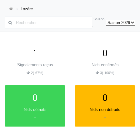
Lozère
Saison
:
1
0
Signalements reçus
Nids confirmés
-2
(-67%)
-3
(-100%)
0
0
Nids détruits
Nids non détruits
=
=