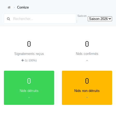
Corrèze
Saison
:
0
0
Signalements reçus
Nids confirmés
-1
(-100%)
=
0
0
Nids détruits
Nids non détruits
=
=