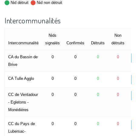
Nid détruit
Nid non détruit
Intercommunalités
Nids
Non
Intercommunalité
signalés
Confirmés
Détruits
détruits
CA du Bassin de
0
0
0
0
Brive
CA Tulle Agglo
0
0
0
0
CC de Ventadour
0
0
0
0
- Egletons -
Monédières
CC du Pays de
0
0
0
0
Lubersac-