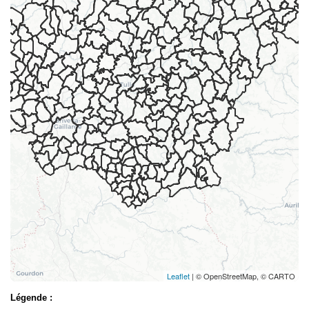
Leaflet
| © OpenStreetMap, © CARTO
Légende :