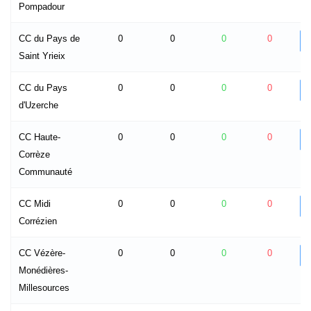
Pompadour
CC du Pays de
0
0
0
0
Saint Yrieix
CC du Pays
0
0
0
0
d'Uzerche
CC Haute-
0
0
0
0
Corrèze
Communauté
CC Midi
0
0
0
0
Corrézien
CC Vézère-
0
0
0
0
Monédières-
Millesources