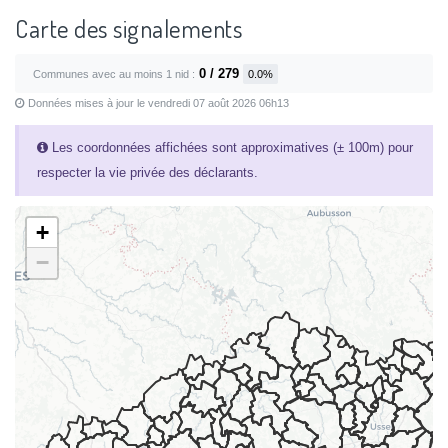
Carte des signalements
0 / 279
Communes avec au moins 1 nid :
0.0%
Données mises à jour le vendredi 07 août 2026 06h13
Les coordonnées affichées sont approximatives (± 100m) pour
respecter la vie privée des déclarants.
+
−