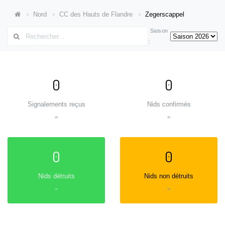
Nord
CC des Hauts de Flandre
Zegerscappel
Saison
:
0
0
Signalements reçus
Nids confirmés
=
=
0
0
Nids détruits
Nids non détruits
=
=