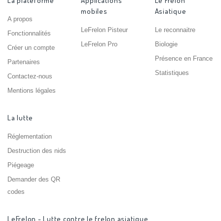
La plateforme
Applications
Le Frelon
mobiles
Asiatique
A propos
LeFrelon Pisteur
Le reconnaitre
Fonctionnalités
LeFrelon Pro
Biologie
Créer un compte
Présence en France
Partenaires
Statistiques
Contactez-nous
Mentions légales
La lutte
Réglementation
Destruction des nids
Piégeage
Demander des QR
codes
LeFrelon - Lutte contre le frelon asiatique