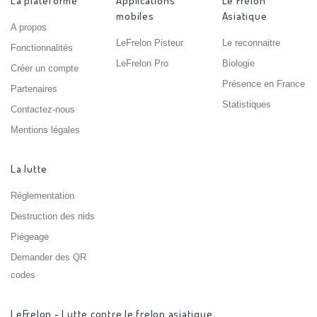
La plateforme
Applications
Le Frelon
mobiles
Asiatique
A propos
LeFrelon Pisteur
Le reconnaitre
Fonctionnalités
LeFrelon Pro
Biologie
Créer un compte
Présence en France
Partenaires
Statistiques
Contactez-nous
Mentions légales
La lutte
Réglementation
Destruction des nids
Piégeage
Demander des QR
codes
LeFrelon - Lutte contre le frelon asiatique