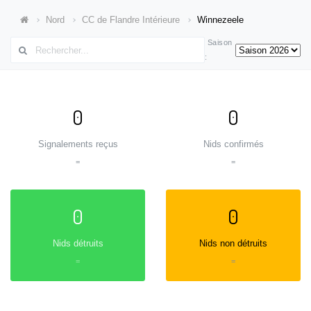
Nord
CC de Flandre Intérieure
Winnezeele
Saison
:
0
0
Signalements reçus
Nids confirmés
=
=
0
0
Nids détruits
Nids non détruits
=
=