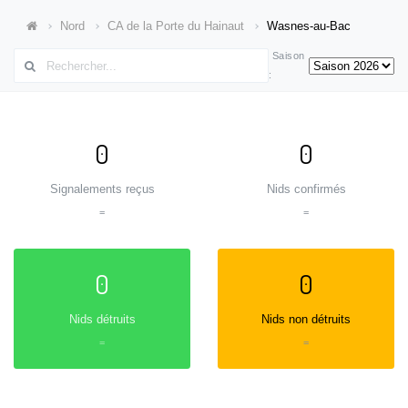
Nord
CA de la Porte du Hainaut
Wasnes-au-Bac
Saison
:
0
0
Signalements reçus
Nids confirmés
=
=
0
0
Nids détruits
Nids non détruits
=
=