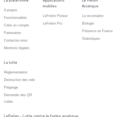
La plateforme
Applications
Le Frelon
mobiles
Asiatique
A propos
LeFrelon Pisteur
Le reconnaitre
Fonctionnalités
LeFrelon Pro
Biologie
Créer un compte
Présence en France
Partenaires
Statistiques
Contactez-nous
Mentions légales
La lutte
Réglementation
Destruction des nids
Piégeage
Demander des QR
codes
LeFrelon - Lutte contre le frelon asiatique