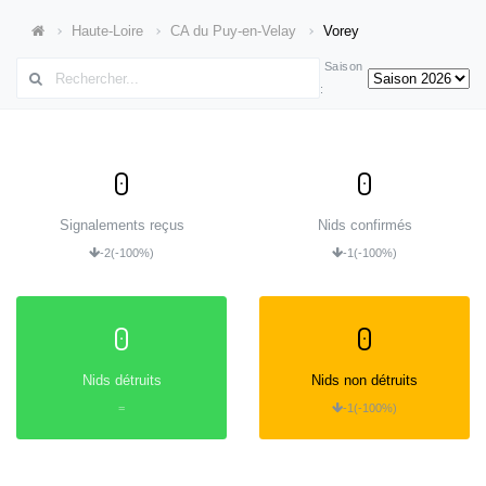
Haute-Loire
CA du Puy-en-Velay
Vorey
Saison
:
0
0
Signalements reçus
Nids confirmés
-2
(-100%)
-1
(-100%)
0
0
Nids détruits
Nids non détruits
=
-1
(-100%)