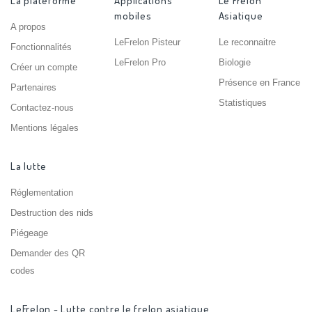
La plateforme
Applications
Le Frelon
mobiles
Asiatique
A propos
LeFrelon Pisteur
Le reconnaitre
Fonctionnalités
LeFrelon Pro
Biologie
Créer un compte
Présence en France
Partenaires
Statistiques
Contactez-nous
Mentions légales
La lutte
Réglementation
Destruction des nids
Piégeage
Demander des QR
codes
LeFrelon - Lutte contre le frelon asiatique