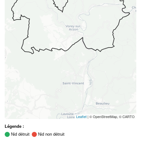
Leaflet
| © OpenStreetMap, © CARTO
Légende :
Nid détruit
Nid non détruit