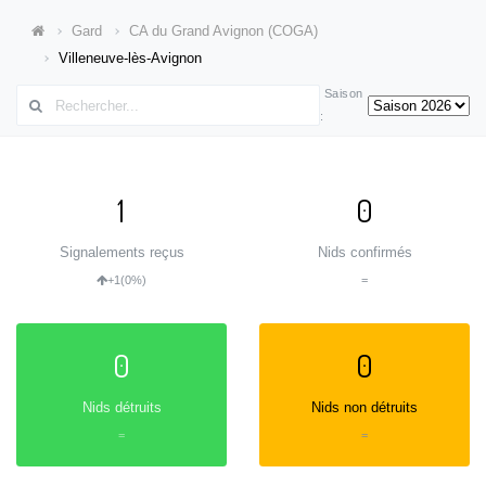
Gard
CA du Grand Avignon (COGA)
Villeneuve-lès-Avignon
Saison
:
1
0
Signalements reçus
Nids confirmés
+1
(0%)
=
0
0
Nids détruits
Nids non détruits
=
=