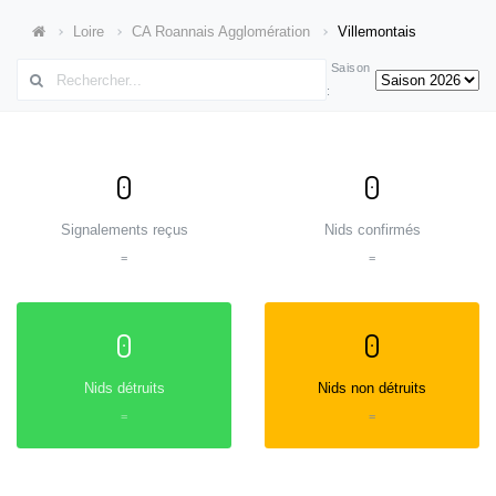
Loire
CA Roannais Agglomération
Villemontais
Saison
:
0
0
Signalements reçus
Nids confirmés
=
=
0
0
Nids détruits
Nids non détruits
=
=