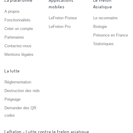
La plateforme
Applications
Le Frelon
mobiles
Asiatique
A propos
LeFrelon Pisteur
Le reconnaitre
Fonctionnalités
LeFrelon Pro
Biologie
Créer un compte
Présence en France
Partenaires
Statistiques
Contactez-nous
Mentions légales
La lutte
Réglementation
Destruction des nids
Piégeage
Demander des QR
codes
LeFrelon - Lutte contre le frelon asiatique