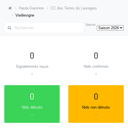
Haute-Garonne
CC des Terres du Lauragais
Vieillevigne
Saison
:
0
0
Signalements reçus
Nids confirmés
=
=
0
0
Nids détruits
Nids non détruits
=
=