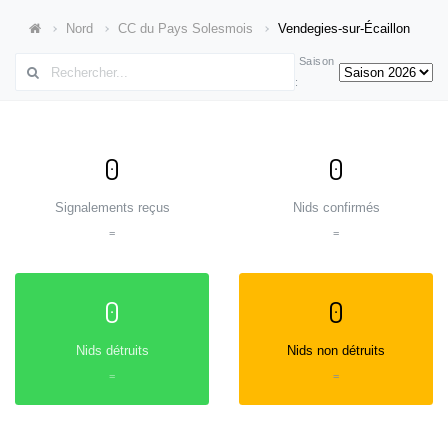
Nord
CC du Pays Solesmois
Vendegies-sur-Écaillon
Saison
:
0
0
Signalements reçus
Nids confirmés
=
=
0
0
Nids détruits
Nids non détruits
=
=