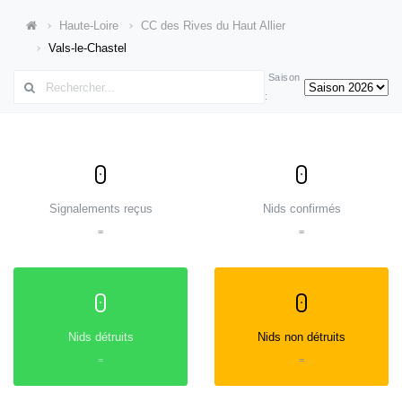
Haute-Loire
CC des Rives du Haut Allier
Vals-le-Chastel
Saison
:
0
0
Signalements reçus
Nids confirmés
=
=
0
0
Nids détruits
Nids non détruits
=
=