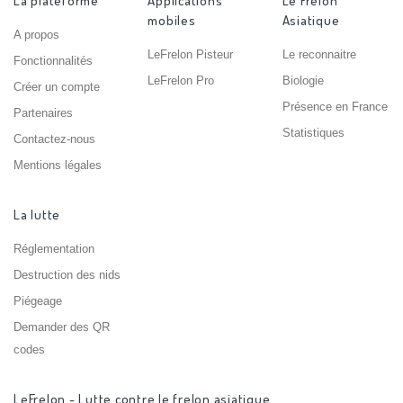
La plateforme
Applications
Le Frelon
mobiles
Asiatique
A propos
LeFrelon Pisteur
Le reconnaitre
Fonctionnalités
LeFrelon Pro
Biologie
Créer un compte
Présence en France
Partenaires
Statistiques
Contactez-nous
Mentions légales
La lutte
Réglementation
Destruction des nids
Piégeage
Demander des QR
codes
LeFrelon - Lutte contre le frelon asiatique