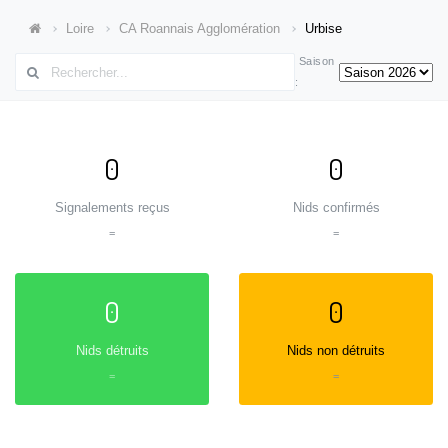
Loire
CA Roannais Agglomération
Urbise
Saison
:
0
0
Signalements reçus
Nids confirmés
=
=
0
0
Nids détruits
Nids non détruits
=
=