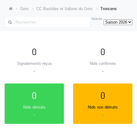
Gers
CC Bastides et Vallons du Gers
Troncens
Saison
:
0
0
Signalements reçus
Nids confirmés
=
=
0
0
Nids détruits
Nids non détruits
=
=