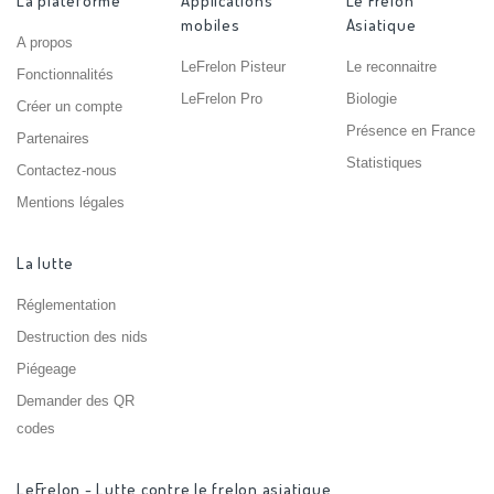
La plateforme
Applications
Le Frelon
mobiles
Asiatique
A propos
LeFrelon Pisteur
Le reconnaitre
Fonctionnalités
LeFrelon Pro
Biologie
Créer un compte
Présence en France
Partenaires
Statistiques
Contactez-nous
Mentions légales
La lutte
Réglementation
Destruction des nids
Piégeage
Demander des QR
codes
LeFrelon - Lutte contre le frelon asiatique