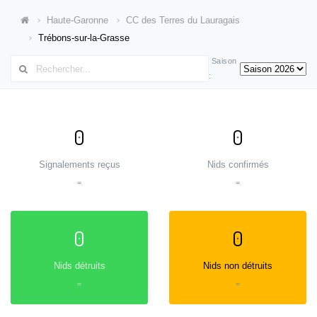
Haute-Garonne
CC des Terres du Lauragais
Trébons-sur-la-Grasse
Saison
:
0
0
Signalements reçus
Nids confirmés
=
=
0
0
Nids détruits
Nids non détruits
=
=