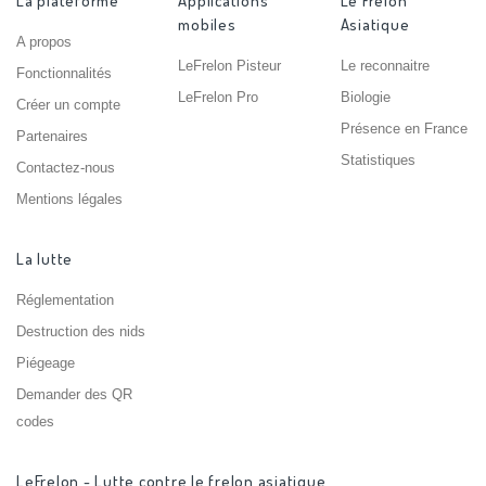
La plateforme
Applications
Le Frelon
mobiles
Asiatique
A propos
LeFrelon Pisteur
Le reconnaitre
Fonctionnalités
LeFrelon Pro
Biologie
Créer un compte
Présence en France
Partenaires
Statistiques
Contactez-nous
Mentions légales
La lutte
Réglementation
Destruction des nids
Piégeage
Demander des QR
codes
LeFrelon - Lutte contre le frelon asiatique