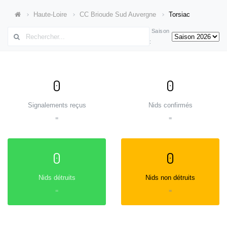
Haute-Loire
CC Brioude Sud Auvergne
Torsiac
Saison
:
0
0
Signalements reçus
Nids confirmés
=
=
0
0
Nids détruits
Nids non détruits
=
=