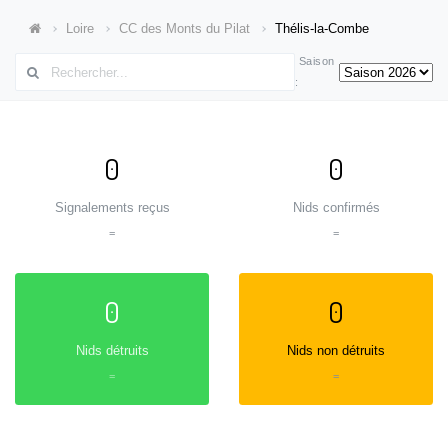
Loire
CC des Monts du Pilat
Thélis-la-Combe
Saison
:
0
0
Signalements reçus
Nids confirmés
=
=
0
0
Nids détruits
Nids non détruits
=
=