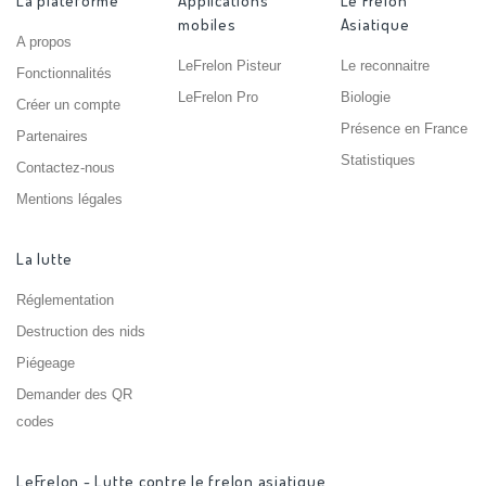
La plateforme
Applications
Le Frelon
mobiles
Asiatique
A propos
LeFrelon Pisteur
Le reconnaitre
Fonctionnalités
LeFrelon Pro
Biologie
Créer un compte
Présence en France
Partenaires
Statistiques
Contactez-nous
Mentions légales
La lutte
Réglementation
Destruction des nids
Piégeage
Demander des QR
codes
LeFrelon - Lutte contre le frelon asiatique