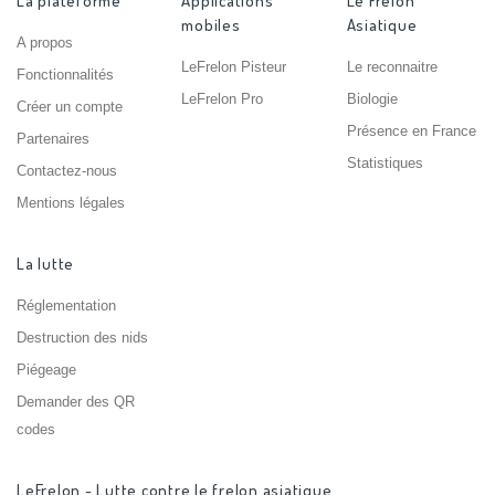
La plateforme
Applications
Le Frelon
mobiles
Asiatique
A propos
LeFrelon Pisteur
Le reconnaitre
Fonctionnalités
LeFrelon Pro
Biologie
Créer un compte
Présence en France
Partenaires
Statistiques
Contactez-nous
Mentions légales
La lutte
Réglementation
Destruction des nids
Piégeage
Demander des QR
codes
LeFrelon - Lutte contre le frelon asiatique