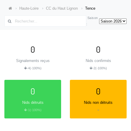
Haute-Loire
CC du Haut Lignon
Tence
Saison
:
0
0
Signalements reçus
Nids confirmés
-4
(-100%)
-2
(-100%)
0
0
Nids détruits
Nids non détruits
-1
(-100%)
=