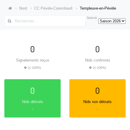
Nord
CC Pévèle-Carembault
Templeuve-en-Pévèle
Saison
:
0
0
Signalements reçus
Nids confirmés
-1
(-100%)
-1
(-100%)
0
0
Nids détruits
Nids non détruits
=
=