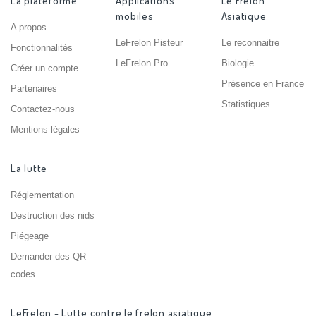
La plateforme
Applications
Le Frelon
mobiles
Asiatique
A propos
LeFrelon Pisteur
Le reconnaitre
Fonctionnalités
LeFrelon Pro
Biologie
Créer un compte
Présence en France
Partenaires
Statistiques
Contactez-nous
Mentions légales
La lutte
Réglementation
Destruction des nids
Piégeage
Demander des QR
codes
LeFrelon - Lutte contre le frelon asiatique