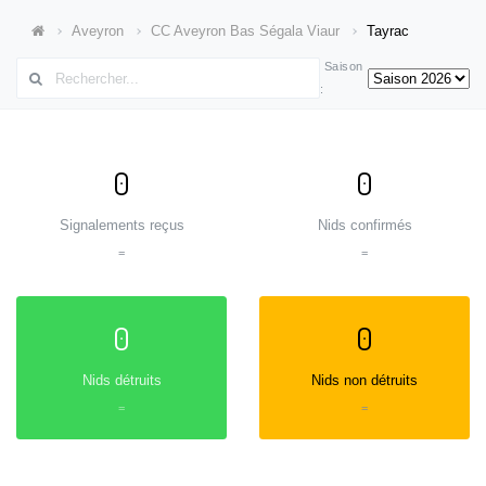
Aveyron
CC Aveyron Bas Ségala Viaur
Tayrac
Saison
:
0
0
Signalements reçus
Nids confirmés
=
=
0
0
Nids détruits
Nids non détruits
=
=