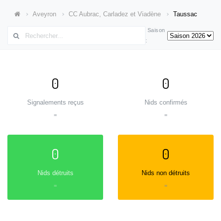
Aveyron
CC Aubrac, Carladez et Viadène
Taussac
Saison
:
0
0
Signalements reçus
Nids confirmés
=
=
0
0
Nids détruits
Nids non détruits
=
=