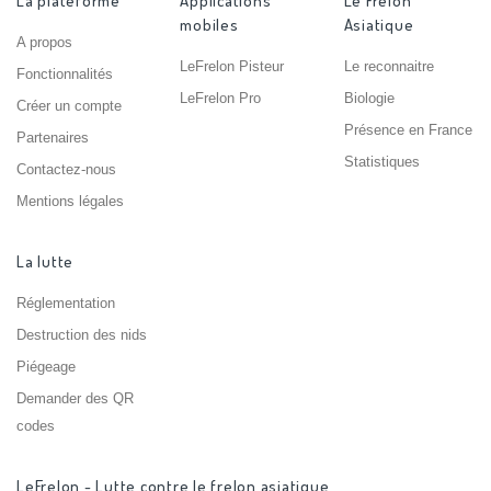
La plateforme
Applications
Le Frelon
mobiles
Asiatique
A propos
LeFrelon Pisteur
Le reconnaitre
Fonctionnalités
LeFrelon Pro
Biologie
Créer un compte
Présence en France
Partenaires
Statistiques
Contactez-nous
Mentions légales
La lutte
Réglementation
Destruction des nids
Piégeage
Demander des QR
codes
LeFrelon - Lutte contre le frelon asiatique