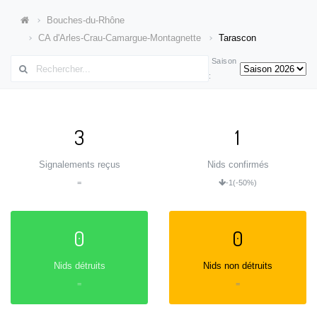
Bouches-du-Rhône
CA d'Arles-Crau-Camargue-Montagnette
Tarascon
Saison
:
3
1
Signalements reçus
Nids confirmés
=
-1
(-50%)
0
0
Nids détruits
Nids non détruits
=
=