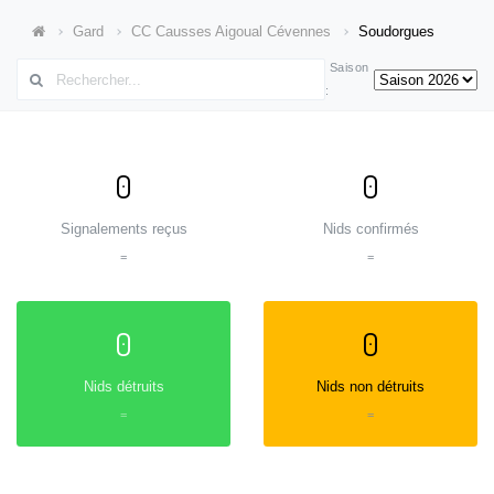
Gard
CC Causses Aigoual Cévennes
Soudorgues
Saison
:
0
0
Signalements reçus
Nids confirmés
=
=
0
0
Nids détruits
Nids non détruits
=
=