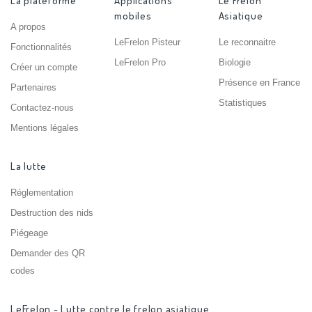
La plateforme
Applications
Le Frelon
mobiles
Asiatique
A propos
LeFrelon Pisteur
Le reconnaitre
Fonctionnalités
LeFrelon Pro
Biologie
Créer un compte
Présence en France
Partenaires
Statistiques
Contactez-nous
Mentions légales
La lutte
Réglementation
Destruction des nids
Piégeage
Demander des QR
codes
LeFrelon - Lutte contre le frelon asiatique