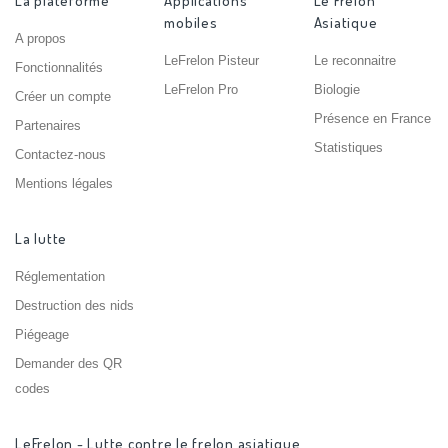
La plateforme
Applications
Le Frelon
mobiles
Asiatique
A propos
LeFrelon Pisteur
Le reconnaitre
Fonctionnalités
LeFrelon Pro
Biologie
Créer un compte
Présence en France
Partenaires
Statistiques
Contactez-nous
Mentions légales
La lutte
Réglementation
Destruction des nids
Piégeage
Demander des QR
codes
LeFrelon - Lutte contre le frelon asiatique