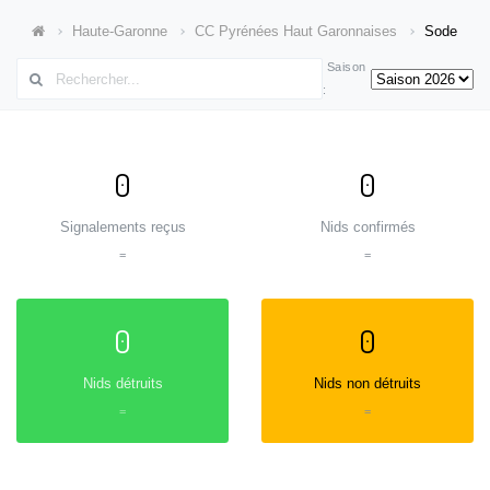
Haute-Garonne
CC Pyrénées Haut Garonnaises
Sode
Saison
:
0
0
Signalements reçus
Nids confirmés
=
=
0
0
Nids détruits
Nids non détruits
=
=