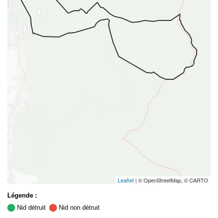
Leaflet
| © OpenStreetMap, © CARTO
Légende :
Nid détruit
Nid non détruit