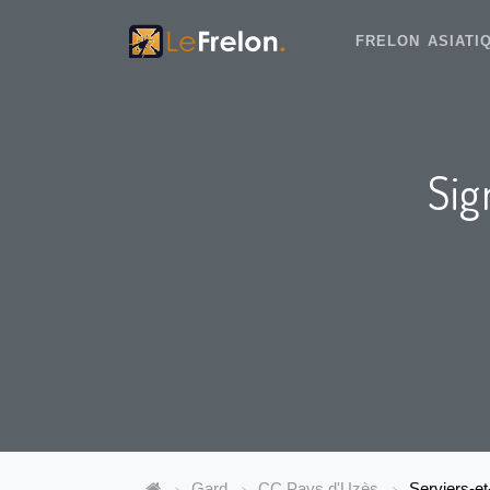
FRELON ASIAT
Sig
Gard
CC Pays d'Uzès
Serviers-e