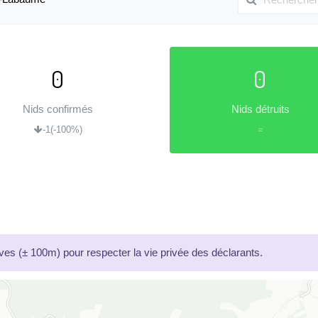
0
0
Nids confirmés
Nids détruits
-1
(-100%)
=
es (± 100m) pour respecter la vie privée des déclarants.