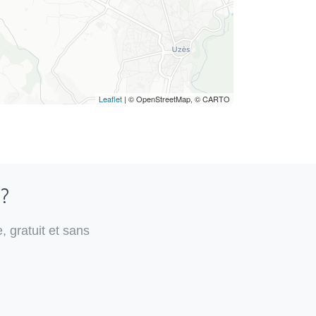
Leaflet
| © OpenStreetMap, © CARTO
 ?
, gratuit et sans