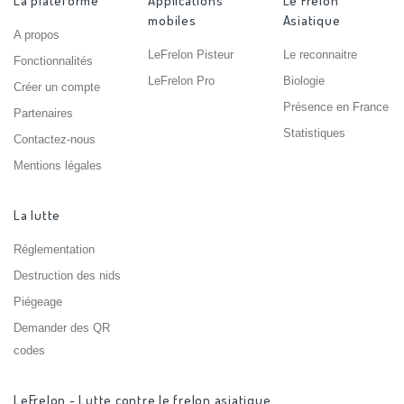
La plateforme
Applications
Le Frelon
mobiles
Asiatique
A propos
LeFrelon Pisteur
Le reconnaitre
Fonctionnalités
LeFrelon Pro
Biologie
Créer un compte
Présence en France
Partenaires
Statistiques
Contactez-nous
Mentions légales
La lutte
Réglementation
Destruction des nids
Piégeage
Demander des QR
codes
LeFrelon - Lutte contre le frelon asiatique