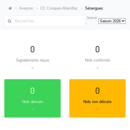
Aveyron
CC Conques-Marcillac
Sénergues
Saison
:
0
0
Signalements reçus
Nids confirmés
=
=
0
0
Nids détruits
Nids non détruits
=
=