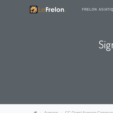
FRELON ASIAT
Sig
Aveyron
CC Ouest Aveyron Commun