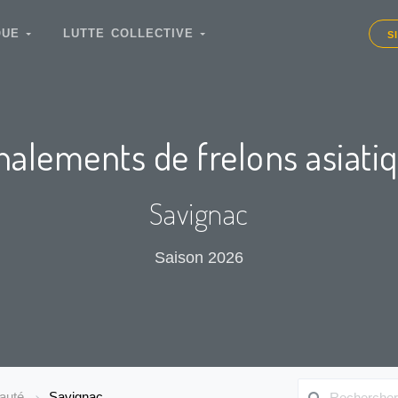
IQUE
LUTTE COLLECTIVE
S
nalements de frelons asiati
Savignac
Saison 2026
auté
Savignac