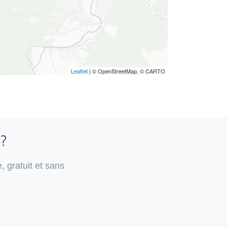
Leaflet
| © OpenStreetMap, © CARTO
 ?
, gratuit et sans