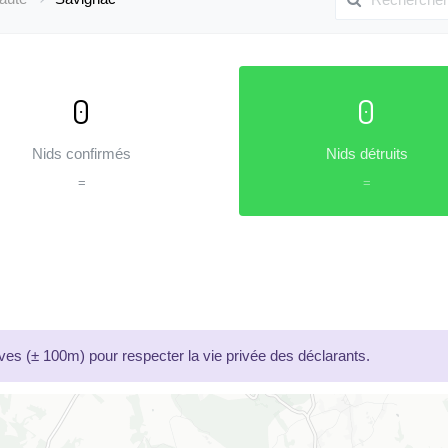
0
0
Nids confirmés
Nids détruits
=
=
es (± 100m) pour respecter la vie privée des déclarants.