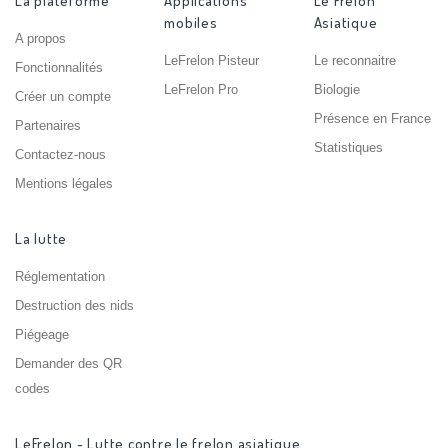
La plateforme
Applications
Le Frelon
mobiles
Asiatique
A propos
LeFrelon Pisteur
Le reconnaitre
Fonctionnalités
LeFrelon Pro
Biologie
Créer un compte
Présence en France
Partenaires
Statistiques
Contactez-nous
Mentions légales
La lutte
Réglementation
Destruction des nids
Piégeage
Demander des QR
codes
LeFrelon - Lutte contre le frelon asiatique