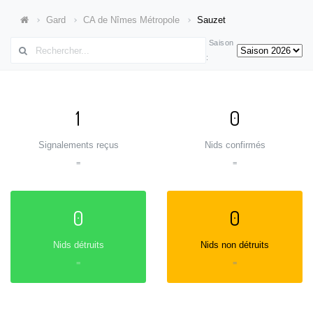
Gard
CA de Nîmes Métropole
Sauzet
Saison
:
1
0
Signalements reçus
Nids confirmés
=
=
0
0
Nids détruits
Nids non détruits
=
=