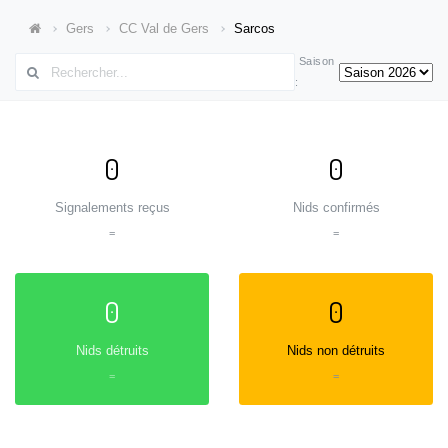
Gers
CC Val de Gers
Sarcos
Saison
:
0
0
Signalements reçus
Nids confirmés
=
=
0
0
Nids détruits
Nids non détruits
=
=