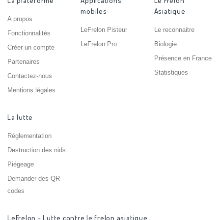
La plateforme
Applications
Le Frelon
mobiles
Asiatique
A propos
LeFrelon Pisteur
Le reconnaitre
Fonctionnalités
LeFrelon Pro
Biologie
Créer un compte
Présence en France
Partenaires
Statistiques
Contactez-nous
Mentions légales
La lutte
Réglementation
Destruction des nids
Piégeage
Demander des QR
codes
LeFrelon - Lutte contre le frelon asiatique