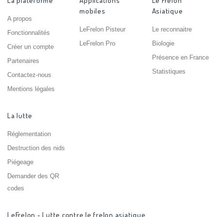
La plateforme
Applications
Le Frelon
mobiles
Asiatique
A propos
LeFrelon Pisteur
Le reconnaitre
Fonctionnalités
LeFrelon Pro
Biologie
Créer un compte
Présence en France
Partenaires
Statistiques
Contactez-nous
Mentions légales
La lutte
Réglementation
Destruction des nids
Piégeage
Demander des QR
codes
LeFrelon - Lutte contre le frelon asiatique