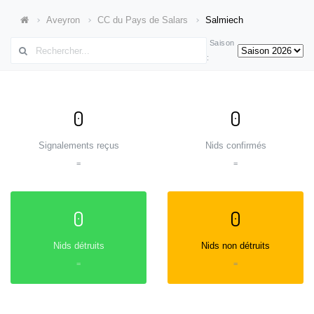
Aveyron
CC du Pays de Salars
Salmiech
Saison
:
0
0
Signalements reçus
Nids confirmés
=
=
0
0
Nids détruits
Nids non détruits
=
=