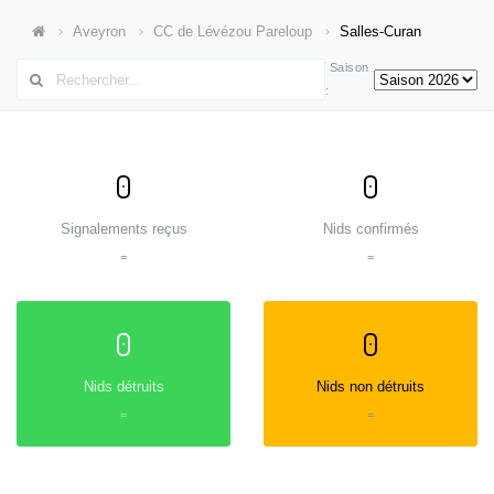
Aveyron
CC de Lévézou Pareloup
Salles-Curan
Saison
:
0
0
Signalements reçus
Nids confirmés
=
=
0
0
Nids détruits
Nids non détruits
=
=