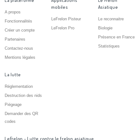
La plateforme
Applications
Le Frelon
mobiles
Asiatique
A propos
LeFrelon Pisteur
Le reconnaitre
Fonctionnalités
LeFrelon Pro
Biologie
Créer un compte
Présence en France
Partenaires
Statistiques
Contactez-nous
Mentions légales
La lutte
Réglementation
Destruction des nids
Piégeage
Demander des QR
codes
LeFrelon - Lutte contre le frelon asiatique