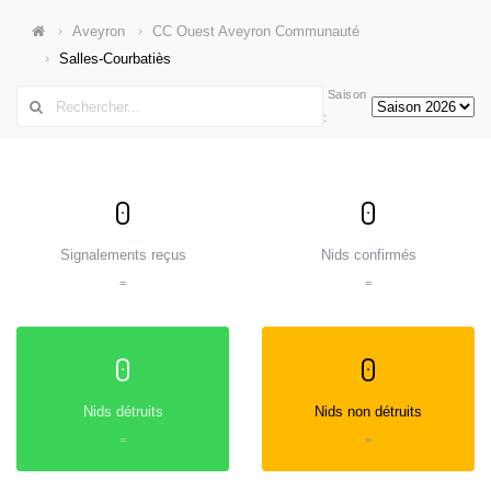
Aveyron
CC Ouest Aveyron Communauté
Salles-Courbatiès
Saison
:
0
0
Signalements reçus
Nids confirmés
=
=
0
0
Nids détruits
Nids non détruits
=
=