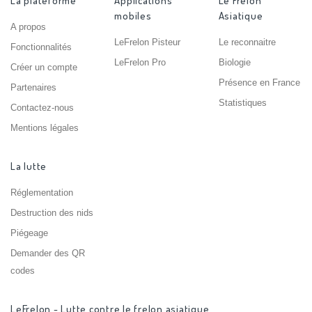
La plateforme
Applications
Le Frelon
mobiles
Asiatique
A propos
LeFrelon Pisteur
Le reconnaitre
Fonctionnalités
LeFrelon Pro
Biologie
Créer un compte
Présence en France
Partenaires
Statistiques
Contactez-nous
Mentions légales
La lutte
Réglementation
Destruction des nids
Piégeage
Demander des QR
codes
LeFrelon - Lutte contre le frelon asiatique