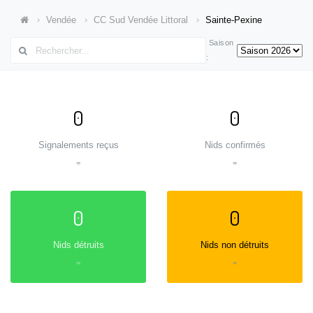
Vendée
CC Sud Vendée Littoral
Sainte-Pexine
Saison
:
0
0
Signalements reçus
Nids confirmés
=
=
0
0
Nids détruits
Nids non détruits
=
=