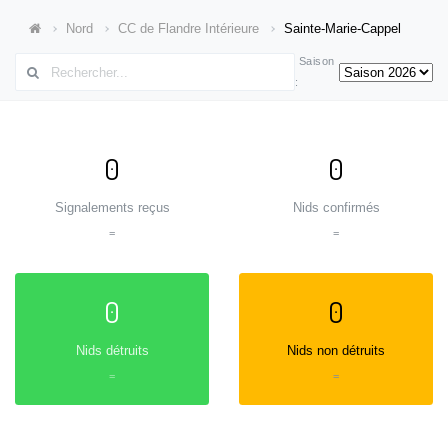
Nord
CC de Flandre Intérieure
Sainte-Marie-Cappel
Saison
:
0
0
Signalements reçus
Nids confirmés
=
=
0
0
Nids détruits
Nids non détruits
=
=