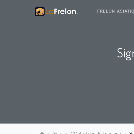
FRELON ASIAT
Sig
Gers
CC Bastides de Lomagne
S