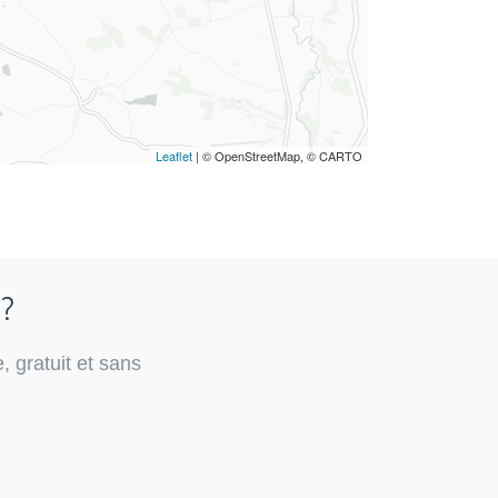
Leaflet
| © OpenStreetMap, © CARTO
 ?
, gratuit et sans