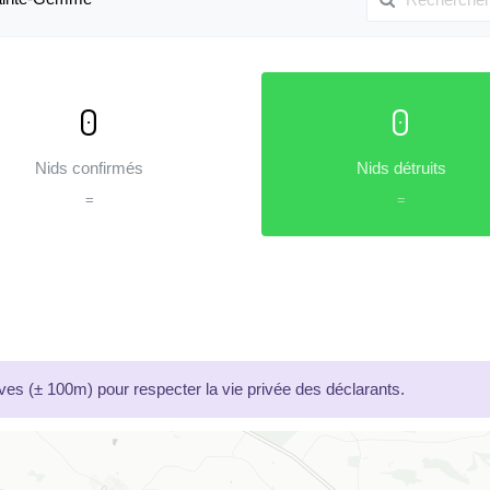
0
0
Nids confirmés
Nids détruits
=
=
es (± 100m) pour respecter la vie privée des déclarants.